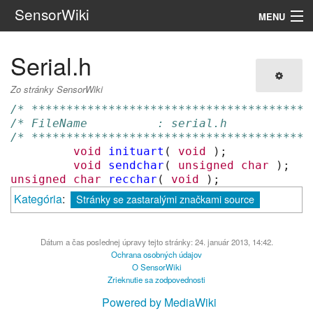
SensorWiki
MENU
Navigácia
Serial.h
Hľadať
Zo stránky SensorWiki
/* ****************************************
/* FileName          : serial.h            
/* ****************************************
void
inituart
(
void
);
void
sendchar
(
unsigned
char
);
unsigned
char
recchar
(
void
);
Kategória
:
Stránky se zastaralými značkami source
Dátum a čas poslednej úpravy tejto stránky: 24. január 2013, 14:42.
Ochrana osobných údajov
O SensorWiki
Zrieknutie sa zodpovednosti
Powered by MediaWiki