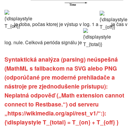
{\displaystyle
{\displaystyle
T_{on}}
T_{off}}
je doba, počas ktorej je výstup v log. 1 a
je čas v
{\displaystyle
T_{total}}
log. nule. Celková perióda signálu je
.
Syntaktická analýza (parsing) neúspešná
(MathML s fallbackom na SVG alebo PNG
(odporúčané pre moderné prehliadače a
nástroje pre zjednodušenie prístupu):
Neplatná odpověď („Math extension cannot
connect to Restbase.“) od serveru
„https://wikimedia.org/api/rest_v1/“:):
{\displaystyle T_{total} = T_{on} + T_{off} }