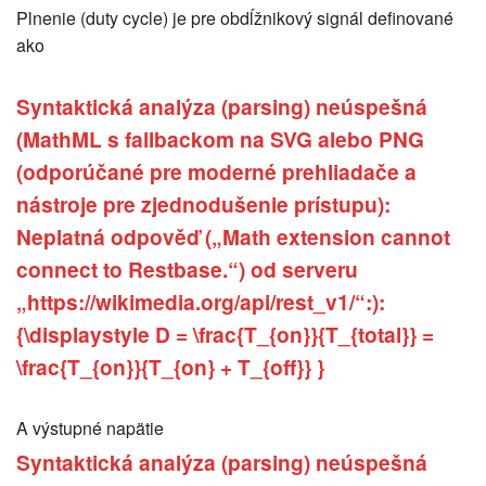
Plnenie (duty cycle) je pre obdĺžnikový signál definované
ako
Syntaktická analýza (parsing) neúspešná
(MathML s fallbackom na SVG alebo PNG
(odporúčané pre moderné prehliadače a
nástroje pre zjednodušenie prístupu):
Neplatná odpověď („Math extension cannot
connect to Restbase.“) od serveru
„https://wikimedia.org/api/rest_v1/“:):
{\displaystyle D = \frac{T_{on}}{T_{total}} =
\frac{T_{on}}{T_{on} + T_{off}} }
A výstupné napätie
Syntaktická analýza (parsing) neúspešná