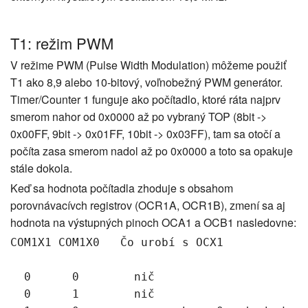
T1: režim PWM
V režime PWM (Pulse Width Modulation) môžeme použiť
T1 ako 8,9 alebo 10-bitový, voľnobežný PWM generátor.
Timer/Counter 1 funguje ako počítadlo, ktoré ráta najprv
smerom nahor od 0x0000 až po vybraný TOP (8bit ->
0x00FF, 9bit -> 0x01FF, 10bit -> 0x03FF), tam sa otočí a
počíta zasa smerom nadol až po 0x0000 a toto sa opakuje
stále dokola.
Keď sa hodnota počítadla zhoduje s obsahom
porovnávacívch registrov (OCR1A, OCR1B), zmení sa aj
hodnota na výstupných pinoch OCA1 a OCB1 nasledovne:
COM1X1 COM1X0   Čo urobí s OCX1

  0      0        nič

  0      1        nič
