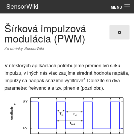
SensorWiki
MENU
Navigácia
Šírková impulzová
modulácia (PWM)
Hľadať
Zo stránky SensorWiki
V niektorých aplikáciach potrebujeme premenlivú šírku
impulzu, v iných nás viac zaujíma stredná hodnota napätia,
impulzy sa naopak snažíme vyfiltrovať. Dôležité sú dva
parametre: frekvencia a tzv. plnenie (pozri obr.).