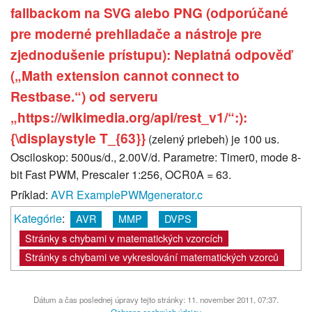
fallbackom na SVG alebo PNG (odporúčané
pre moderné prehliadače a nástroje pre
zjednodušenie prístupu): Neplatná odpověď
(„Math extension cannot connect to
Restbase.“) od serveru
„https://wikimedia.org/api/rest_v1/“:):
{\displaystyle T_{63}}
(zelený priebeh) je 100 us.
Osciloskop: 500us/d., 2.00V/d. Parametre: Timer0, mode 8-
bit Fast PWM, Prescaler 1:256, OCR0A = 63.
Príklad:
AVR ExamplePWMgenerator.c
Kategórie
:
AVR
MMP
DVPS
Stránky s chybami v matematických vzorcích
Stránky s chybami ve vykreslování matematických vzorců
Dátum a čas poslednej úpravy tejto stránky: 11. november 2011, 07:37.
Ochrana osobných údajov