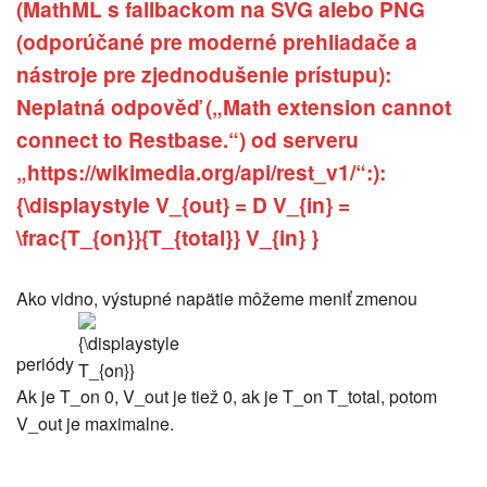
(MathML s fallbackom na SVG alebo PNG
(odporúčané pre moderné prehliadače a
nástroje pre zjednodušenie prístupu):
Neplatná odpověď („Math extension cannot
connect to Restbase.“) od serveru
„https://wikimedia.org/api/rest_v1/“:):
{\displaystyle V_{out} = D V_{in} =
\frac{T_{on}}{T_{total}} V_{in} }
Ako vidno, výstupné napätie môžeme meniť zmenou
{\displaystyle
T_{on}}
periódy
.
Ak je T_on 0, V_out je tiež 0, ak je T_on T_total, potom
V_out je maximalne.