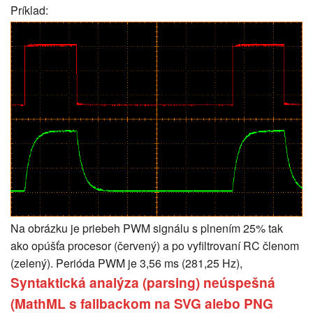
Príklad:
Na obrázku je priebeh PWM signálu s plnením 25% tak
ako opúšťa procesor (červený) a po vyfiltrovaní RC členom
(zelený). Perióda PWM je 3,56 ms (281,25 Hz),
Syntaktická analýza (parsing) neúspešná
(MathML s fallbackom na SVG alebo PNG