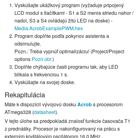
Vyskúšajte ukážkový program (vyžaduje pripojený
LCD modul s tlačítkami - S1 a S2 menia striedu nahor /
nadol, S3 a S4 ovládajú žltú LED na doske) -
Media:AcrobExamplePWM.hex
Program doplňte podľa pokynov asistenta a
odsimulujte.
Pozn.: Treba vypnúť optimalizáciu! (Project/Project
options
Pozri obr.
)
Doplňte chýbajúce časti programu tak, aby LED
blikala s frekvenciou 1 s.
Vyskúšajte na svojej doske.
Rekapitulácia
Máte k dispozícii vývojovú dosku
Acrob
s procesorom
ATmega328 (
datasheet
).
V tejto úlohe sa predpokladá znalosť funkcie časovača T1
z prednášky. Procesor je nakonfigurovaný na prácu s
externým kryštálovým oscilátorom 16,0 MHz.