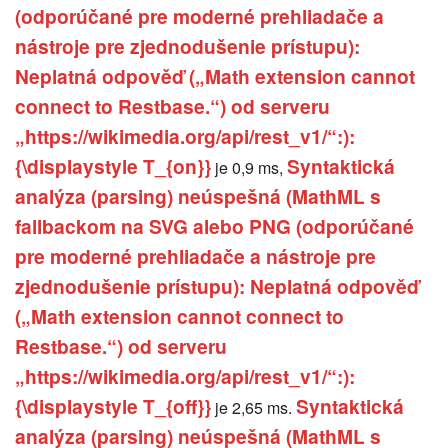
(odporúčané pre moderné prehliadače a
nástroje pre zjednodušenie prístupu):
Neplatná odpověď („Math extension cannot
connect to Restbase.“) od serveru
„https://wikimedia.org/api/rest_v1/“:):
{\displaystyle T_{on}}
Syntaktická
je 0,9 ms,
analýza (parsing) neúspešná (MathML s
fallbackom na SVG alebo PNG (odporúčané
pre moderné prehliadače a nástroje pre
zjednodušenie prístupu): Neplatná odpověď
(„Math extension cannot connect to
Restbase.“) od serveru
„https://wikimedia.org/api/rest_v1/“:):
{\displaystyle T_{off}}
Syntaktická
je 2,65 ms.
analýza (parsing) neúspešná (MathML s