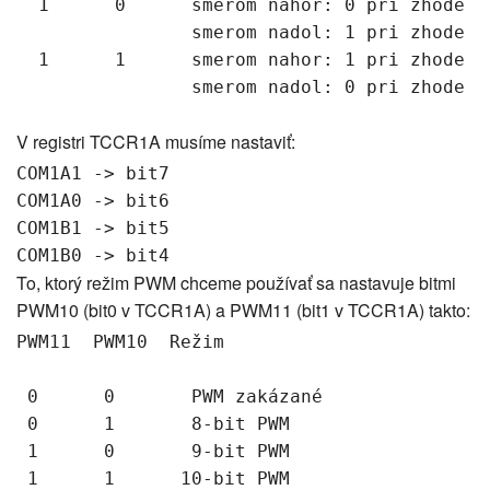
  1      0      smerom nahor: 0 pri zhode

                smerom nadol: 1 pri zhode

  1      1      smerom nahor: 1 pri zhode

V registri TCCR1A musíme nastaviť:
COM1A1 -> bit7 

COM1A0 -> bit6 

COM1B1 -> bit5 

To, ktorý režim PWM chceme používať sa nastavuje bitmi
PWM10 (bit0 v TCCR1A) a PWM11 (bit1 v TCCR1A) takto:
PWM11  PWM10  Režim

 0      0       PWM zakázané

 0      1       8-bit PWM

 1      0       9-bit PWM
