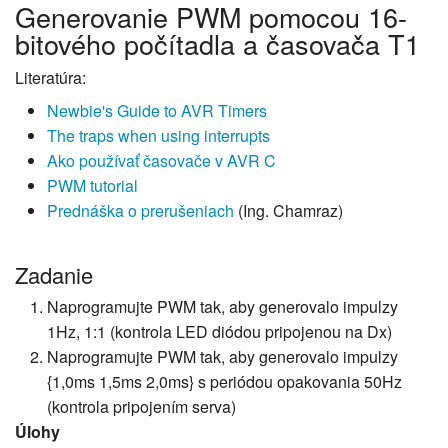
Generovanie PWM pomocou 16-
bitového počítadla a časovača T1
Literatúra:
Newbie's Guide to AVR Timers
The traps when using interrupts
Ako používať časovače v AVR C
PWM tutorial
Prednáška o prerušeniach
(Ing. Chamraz)
Zadanie
Naprogramujte PWM tak, aby generovalo impulzy
1Hz, 1:1 (kontrola LED diódou pripojenou na Dx)
Naprogramujte PWM tak, aby generovalo impulzy
{1,0ms 1,5ms 2,0ms} s periódou opakovania 50Hz
(kontrola pripojením serva)
Úlohy