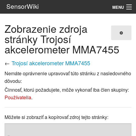
SensorWiki
MENU
Navigácia
Zobrazenie zdroja
stránky Trojosí
Hľadať
akcelerometer MMA7455
←
Trojosí akcelerometer MMA7455
Nemáte oprávnenie upravovať túto stránku z nasledovného
dôvodu:
Činnosť, ktorú požadujete, môže vykonať iba člen skupiny:
Používatelia
.
Môžete si zobraziť a kopírovať zdroj tejto stránky: