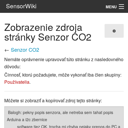
SensorWiki
MENU
Navigácia
Zobrazenie zdroja
stránky Senzor CO2
Hľadať
←
Senzor CO2
Nemáte oprávnenie upravovať túto stránku z nasledovného
dôvodu:
Činnosť, ktorú požadujete, môže vykonať iba člen skupiny:
Používatelia
.
Môžete si zobraziť a kopírovať zdroj tejto stránky: