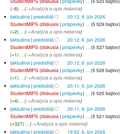
e
StudentMIPS
diskusia
príspevky
‎
5 523 bajtov
d
z
−6
‎
→‎Analýza a opis riešenia
i
s
aktuálna
predošlá
20:12, 6. jún 2026
t
h
StudentMIPS
diskusia
príspevky
‎
5 529 bajtov
a
r
+2
‎
→‎Analýza a opis riešenia
c
n
aktuálna
predošlá
20:12, 6. jún 2026
e
u
StudentMIPS
diskusia
príspevky
‎
5 527 bajtov
t
+1
‎
→‎Analýza a opis riešenia
í
aktuálna
predošlá
20:12, 6. jún 2026
e
StudentMIPS
diskusia
príspevky
‎
5 526 bajtov
d
+1
‎
→‎Analýza a opis riešenia
i
aktuálna
predošlá
20:11, 6. jún 2026
t
StudentMIPS
diskusia
príspevky
‎
5 525 bajtov
a
+4
‎
→‎Analýza a opis riešenia
c
aktuálna
predošlá
20:11, 6. jún 2026
e
StudentMIPS
diskusia
príspevky
‎
5 521 bajtov
+327
‎
→‎Analýza a opis riešenia
aktuálna
predošlá
19:52, 6. jún 2026