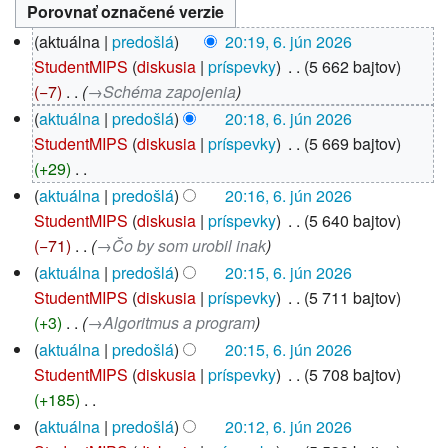
6.
aktuálna
predošlá
20:19, 6. jún 2026
jún
StudentMIPS
diskusia
príspevky
‎
5 662 bajtov
2026
−7
‎
→‎Schéma zapojenia
aktuálna
predošlá
20:18, 6. jún 2026
StudentMIPS
diskusia
príspevky
‎
5 669 bajtov
+29
‎
B
aktuálna
predošlá
20:16, 6. jún 2026
e
StudentMIPS
diskusia
príspevky
‎
5 640 bajtov
z
−71
‎
→‎Čo by som urobil inak
s
aktuálna
predošlá
20:15, 6. jún 2026
h
StudentMIPS
diskusia
príspevky
‎
5 711 bajtov
r
+3
‎
→‎Algoritmus a program
n
aktuálna
predošlá
20:15, 6. jún 2026
u
StudentMIPS
diskusia
príspevky
‎
5 708 bajtov
t
+185
‎
í
B
aktuálna
predošlá
20:12, 6. jún 2026
e