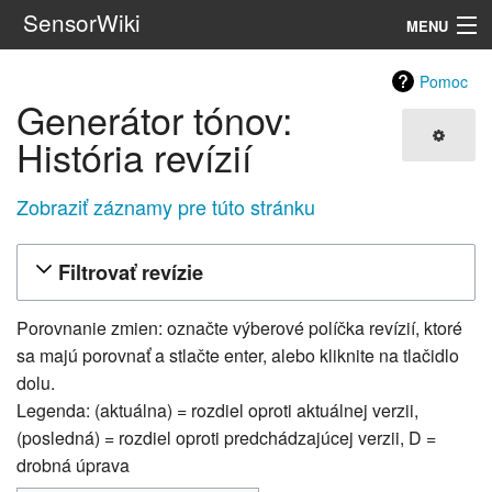
SensorWiki
MENU
Navigácia
Pomoc
Generátor tónov:
Hľadať
História revízií
Zobraziť záznamy pre túto stránku
Filtrovať revízie
Porovnanie zmien: označte výberové políčka revízií, ktoré
sa majú porovnať a stlačte enter, alebo kliknite na tlačidlo
dolu.
Legenda: (aktuálna) = rozdiel oproti aktuálnej verzii,
(posledná) = rozdiel oproti predchádzajúcej verzii, D =
drobná úprava