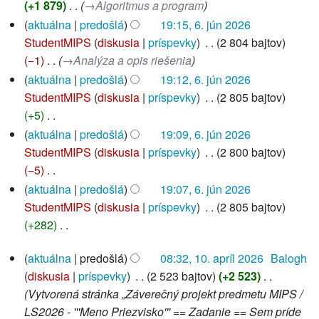
+1 879
‎
→‎Algoritmus a program
aktuálna
predošlá
19:15, 6. jún 2026
StudentMIPS
diskusia
príspevky
‎
2 804 bajtov
−1
‎
→‎Analýza a opis riešenia
aktuálna
predošlá
19:12, 6. jún 2026
StudentMIPS
diskusia
príspevky
‎
2 805 bajtov
+5
‎
B
aktuálna
predošlá
19:09, 6. jún 2026
e
StudentMIPS
diskusia
príspevky
‎
2 800 bajtov
z
−5
‎
s
B
aktuálna
predošlá
19:07, 6. jún 2026
h
e
StudentMIPS
diskusia
príspevky
‎
2 805 bajtov
r
z
+282
‎
n
s
B
10.
u
h
aktuálna
predošlá
08:32, 10. apríl 2026
‎
Balogh
e
apríl
t
r
diskusia
príspevky
‎
2 523 bajtov
+2 523
‎
z
2026
í
n
Vytvorená stránka „Záverečný projekt predmetu MIPS /
s
e
u
LS2026 - '''Meno Priezvisko''' == Zadanie == Sem príde
h